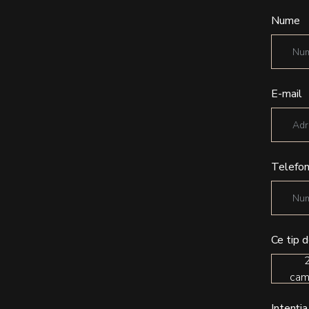
Nume
E-mail
Telefo
Ce tip 
cam
Intenția