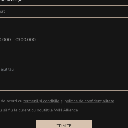
iat
.000 - €300.000
 de acord cu
termenii și condițiile
și
politica de confidențialitate
u să fiu la curent cu noutățile WIN Alliance
TRIMITE