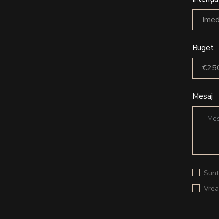
Imed
Buget
€250
Mesaj
Sunt
Vrea