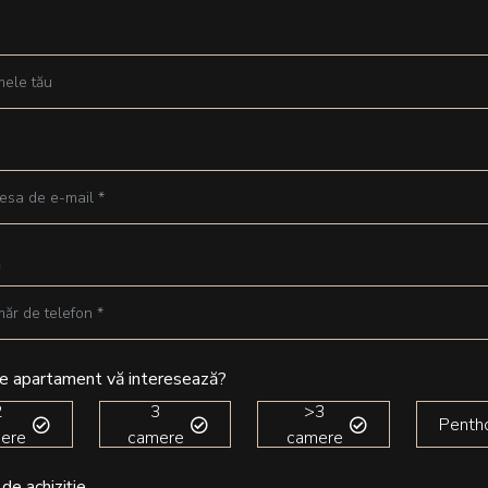
n
de apartament vă interesează?
2
3
>3
Penth
ere
camere
camere
 de achiziție