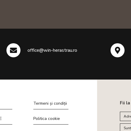
office@win-herastrau.ro
Fii l
Termeni și condiții
E
Politica cookie