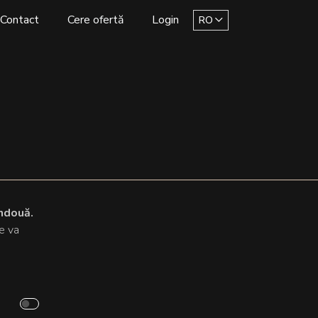
Contact
Cere ofertă
Login
RO
ndouă.
te va